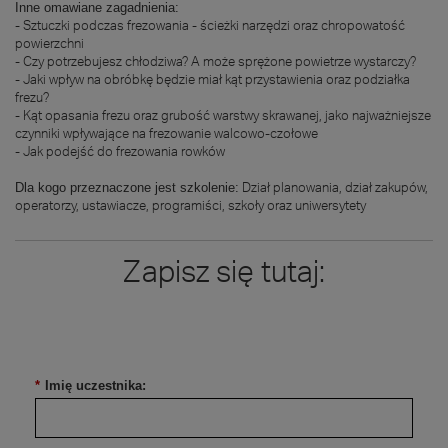
Inne omawiane zagadnienia:
- Sztuczki podczas frezowania - ścieżki narzędzi oraz chropowatość
powierzchni
- Czy potrzebujesz chłodziwa? A może sprężone powietrze wystarczy?
- Jaki wpływ na obróbkę będzie miał kąt przystawienia oraz podziałka
frezu?
- Kąt opasania frezu oraz grubość warstwy skrawanej, jako najważniejsze
czynniki wpływające na frezowanie walcowo-czołowe
- Jak podejść do frezowania rowków
Dział planowania, dział zakupów,
Dla kogo przeznaczone jest szkolenie:
operatorzy, ustawiacze, programiści, szkoły oraz uniwersytety
Zapisz się tutaj:
*
Imię uczestnika: