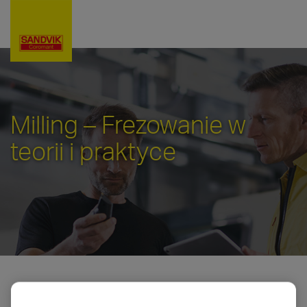
Milling – Frezowanie w
teorii i praktyce
Moduł M1: Frezowanie – Wybór