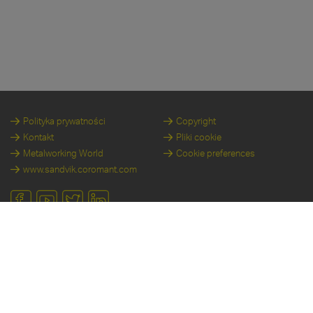
Polityka prywatności
Copyright
Kontakt
Pliki cookie
Metalworking World
Cookie preferences
www.sandvik.coromant.com
Sandvik Coromant
Sandvik Coromant, stanowiący część ogólnoświatowej grupy inżynieryjno-
przemysłowej Sandvik, zajmuje czołową pozycję w zakresie narzędzi i rozwiązań do
obróbki skrawaniem oraz specjalistycznej wiedzy, wyznaczającej standardy i
stymulującej innowacje niezbędne dla przemysłu obróbki metalu - zarówno obecnie, jak i
w nowej,przyszłej erze rozwiązań przemysłowych. Wsparcie edukacyjne, duża skala
inwestycji w badania i rozwój oraz silne, partnerskie relacje z klientami gwarantują