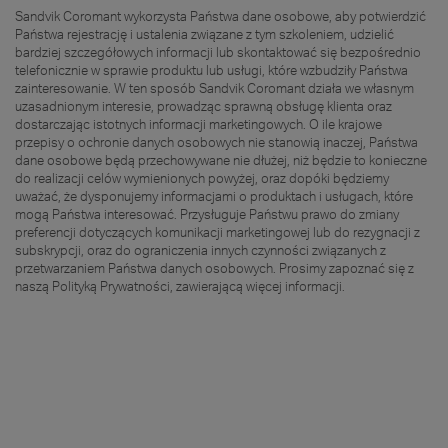
Sandvik Coromant wykorzysta Państwa dane osobowe, aby potwierdzić
Państwa rejestrację i ustalenia związane z tym szkoleniem, udzielić
bardziej szczegółowych informacji lub skontaktować się bezpośrednio
telefonicznie w sprawie produktu lub usługi, które wzbudziły Państwa
zainteresowanie. W ten sposób Sandvik Coromant działa we własnym
uzasadnionym interesie, prowadząc sprawną obsługę klienta oraz
dostarczając istotnych informacji marketingowych. O ile krajowe
przepisy o ochronie danych osobowych nie stanowią inaczej, Państwa
dane osobowe będą przechowywane nie dłużej, niż będzie to konieczne
do realizacji celów wymienionych powyżej, oraz dopóki będziemy
uważać, że dysponujemy informacjami o produktach i usługach, które
mogą Państwa interesować. Przysługuje Państwu prawo do zmiany
preferencji dotyczących komunikacji marketingowej lub do rezygnacji z
subskrypcji, oraz do ograniczenia innych czynności związanych z
przetwarzaniem Państwa danych osobowych. Prosimy zapoznać się z
naszą Polityką Prywatności, zawierającą więcej informacji.